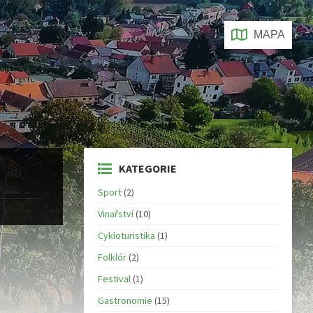
MAPA
KATEGORIE
Sport
(2)
Vinařství
(10)
Cykloturistika
(1)
Folklór
(2)
Festival
(1)
Gastronomie
(15)