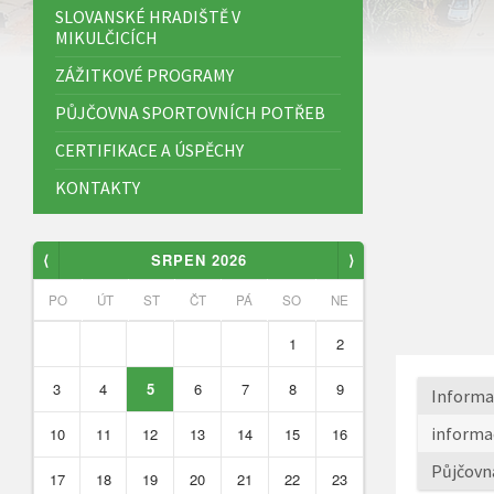
SLOVANSKÉ HRADIŠTĚ V
MIKULČICÍCH
ZÁŽITKOVÉ PROGRAMY
PŮJČOVNA SPORTOVNÍCH POTŘEB
CERTIFIKACE A ÚSPĚCHY
KONTAKTY
⟨
SRPEN 2026
⟩
PO
ÚT
ST
ČT
PÁ
SO
NE
1
2
3
4
5
6
7
8
9
Informac
informac
10
11
12
13
14
15
16
Půjčovna
17
18
19
20
21
22
23