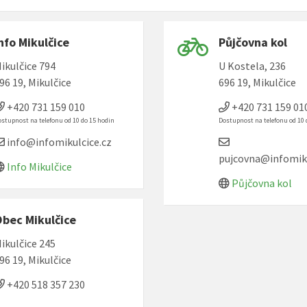
nfo Mikulčice
Půjčovna kol
ikulčice 794
U Kostela, 236
96 19, Mikulčice
696 19, Mikulčice
+420 731 159 010
+420 731 159 01
stupnost na telefonu od 10 do 15 hodin
Dostupnost na telefonu od 10 
info@infomikulcice.cz
pujcovna@infomiku
Info Mikulčice
Půjčovna kol
bec Mikulčice
ikulčice 245
96 19, Mikulčice
+420 518 357 230