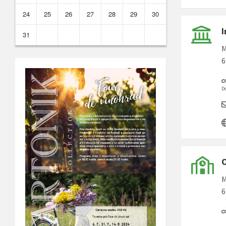
24
25
26
27
28
29
30
I
31
M
6
Do
O
M
6