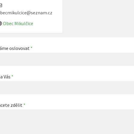
becmikulcice@seznam.cz
Obec Mikulčice
máme oslovovat
*
a Vás
*
cete zdělit
*