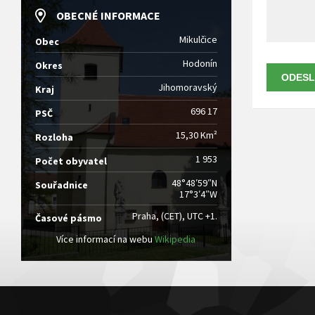
OBECNÉ INFORMACE
Mikulčice
Obec
Hodonín
Okres
ODESL
Jihomoravský
Kraj
696 17
PSČ
15,30 Km²
Rozloha
1 953
Počet obyvatel
48°48′59″N
Souřadnice
17°3′4″W
Praha, (CET), UTC +1.
Časové pásmo
Více informací na webu
Wikipedia