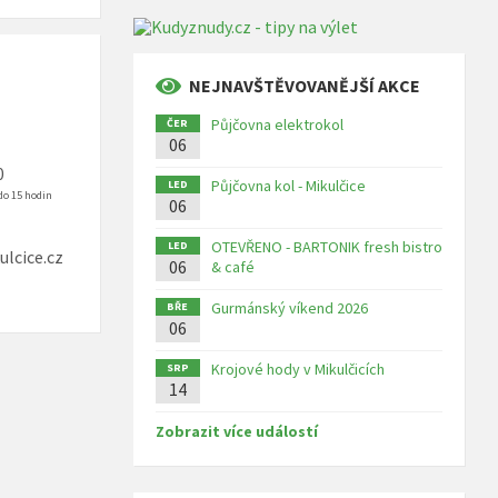
NEJNAVŠTĚVOVANĚJŠÍ AKCE
Půjčovna elektrokol
ČER
06
0
Půjčovna kol - Mikulčice
LED
do 15 hodin
06
OTEVŘENO - BARTONIK fresh bistro
LED
lcice.cz
06
& café
Gurmánský víkend 2026
BŘE
06
Krojové hody v Mikulčicích
SRP
14
Zobrazit více událostí