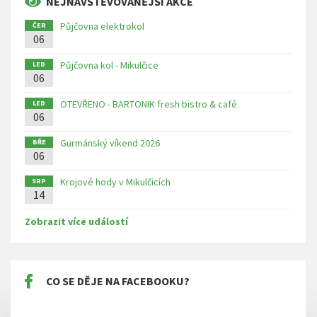
NEJNAVŠTĚVOVANĚJŠÍ AKCE
Půjčovna elektrokol
ČER
06
Půjčovna kol - Mikulčice
LED
06
OTEVŘENO - BARTONIK fresh bistro & café
LED
06
Gurmánský víkend 2026
BŘE
06
Krojové hody v Mikulčicích
SRP
14
Zobrazit více událostí
CO SE DĚJE NA FACEBOOKU?