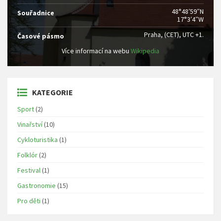
48°48′59″N
Souřadnice
17°3′4″W
Praha, (CET), UTC +1.
Časové pásmo
Více informací na webu
Wikipedia
KATEGORIE
Sport
(2)
Vinařství
(10)
Cykloturistika
(1)
Folklór
(2)
Festival
(1)
Gastronomie
(15)
Pro děti
(1)