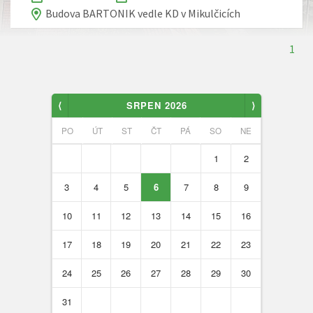
Budova BARTONIK vedle KD v Mikulčicích
1
⟨
SRPEN 2026
⟩
PO
ÚT
ST
ČT
PÁ
SO
NE
1
2
3
4
5
6
7
8
9
10
11
12
13
14
15
16
17
18
19
20
21
22
23
24
25
26
27
28
29
30
31