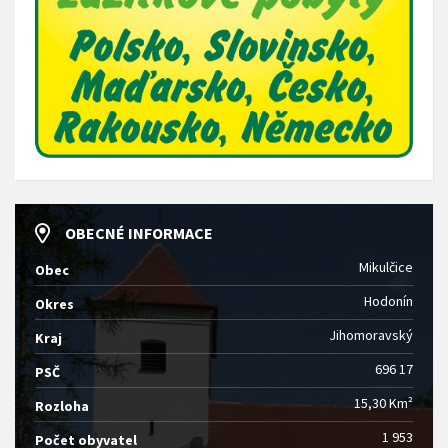
OBECNÉ INFORMACE
Mikulčice
Obec
Hodonín
Okres
Jihomoravský
Kraj
696 17
PSČ
15,30 Km²
Rozloha
1 953
Počet obyvatel