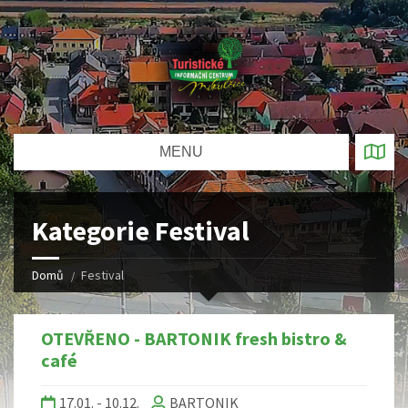
MENU
Kategorie Festival
Domů
Festival
OTEVŘENO - BARTONIK fresh bistro &
café
17.01. - 10.12.
BARTONIK