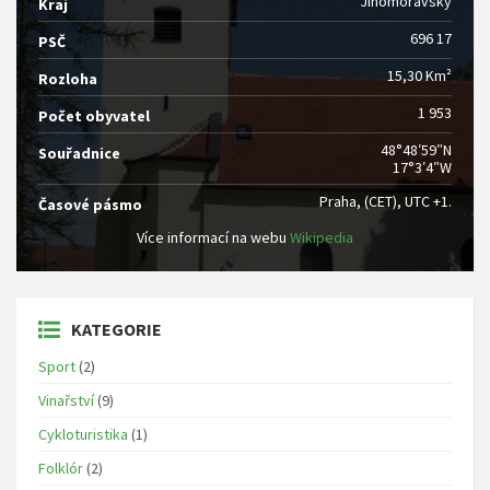
Jihomoravský
Kraj
696 17
PSČ
15,30 Km²
Rozloha
1 953
Počet obyvatel
48°48′59″N
Souřadnice
17°3′4″W
Praha, (CET), UTC +1.
Časové pásmo
Více informací na webu
Wikipedia
KATEGORIE
Sport
(2)
Vinařství
(9)
Cykloturistika
(1)
Folklór
(2)