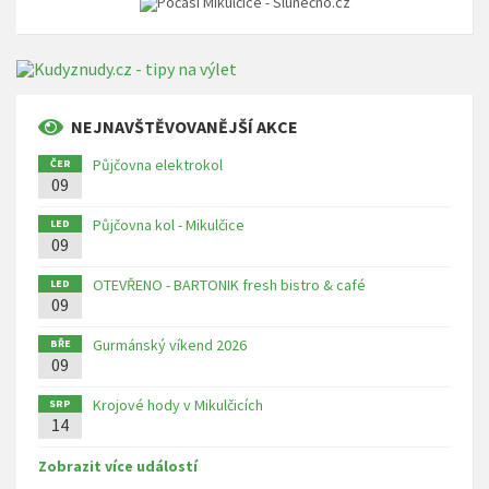
NEJNAVŠTĚVOVANĚJŠÍ AKCE
Půjčovna elektrokol
ČER
09
Půjčovna kol - Mikulčice
LED
09
OTEVŘENO - BARTONIK fresh bistro & café
LED
09
Gurmánský víkend 2026
BŘE
09
Krojové hody v Mikulčicích
SRP
14
Zobrazit více událostí