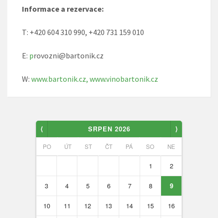
Informace a rezervace:
T: +420 604 310 990, +420 731 159 010
E:
p
rovozni@bartonik.cz
W:
www.bartonik.cz,
www.vinobartonik.cz
⟨
SRPEN 2026
⟩
PO
ÚT
ST
ČT
PÁ
SO
NE
1
2
3
4
5
6
7
8
9
10
11
12
13
14
15
16