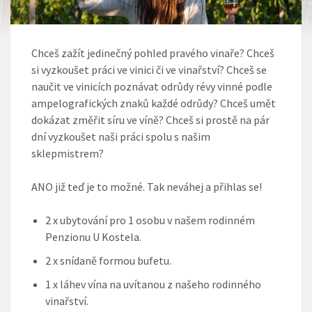
Chceš zažít jedinečný pohled pravého vinaře? Chceš
si vyzkoušet práci ve vinici či ve vinařství? Chceš se
naučit ve vinicích poznávat odrůdy révy vinné podle
ampelografických znaků každé odrůdy? Chceš umět
dokázat změřit síru ve víně? Chceš si prostě na pár
dní vyzkoušet naši práci spolu s našim
sklepmistrem?
ANO již teď je to možné. Tak neváhej a přihlas se!
2 x ubytování pro 1 osobu v našem rodinném
Penzionu U Kostela.
2 x snídaně formou bufetu.
1 x láhev vína na uvítanou z našeho rodinného
vinařství.