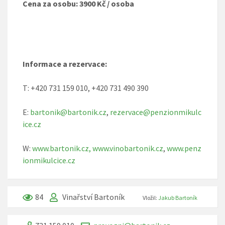
Cena za osobu: 3900 Kč / osoba
Informace a rezervace:
T: +420 731 159 010, +420 731 490 390
E:
bartonik@bartonik.cz
,
rezervace@penzionmikulc
ice.cz
W:
www.bartonik.cz,
www.vinobartonik.cz
,
www.penz
ionmikulcice.cz
84
Vinařství Bartoník
Vložil:
Jakub Bartoník