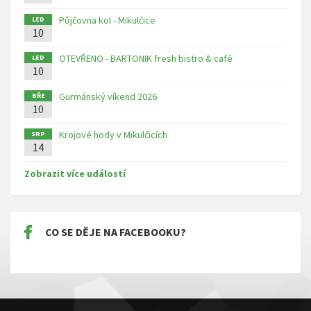
Půjčovna kol - Mikulčice
LED
10
OTEVŘENO - BARTONIK fresh bistro & café
LED
10
Gurmánský víkend 2026
BŘE
10
Krojové hody v Mikulčicích
SRP
14
Zobrazit více událostí
CO SE DĚJE NA FACEBOOKU?