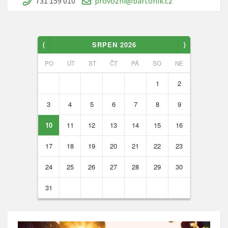
731 159 010
provozni@bartonik.cz
⟨
SRPEN 2026
⟩
PO
ÚT
ST
ČT
PÁ
SO
NE
1
2
3
4
5
6
7
8
9
10
11
12
13
14
15
16
17
18
19
20
21
22
23
24
25
26
27
28
29
30
31