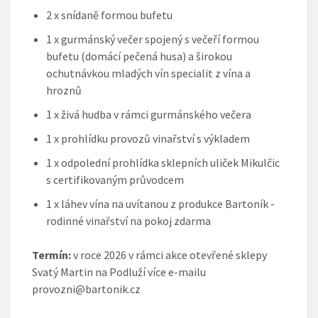
2 x snídaně formou bufetu
1 x gurmánský večer spojený s večeří formou
bufetu (domácí pečená husa) a širokou
ochutnávkou mladých vín specialit z vína a
hroznů
1 x živá hudba v rámci gurmánského večera
1 x prohlídku provozů vinařství s výkladem
1 x odpolední prohlídka sklepních uliček Mikulčic
s certifikovaným průvodcem
1 x láhev vína na uvítanou z produkce Bartoník -
rodinné vinařství na pokoj zdarma
Termín:
v roce 2026 v rámci akce otevřené sklepy
Svatý Martin na Podluží více e-mailu
provozni@bartonik.cz