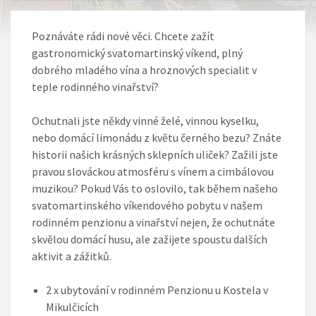
Poznáváte rádi nové věci. Chcete zažít
gastronomický svatomartinský víkend, plný
dobrého mladého vína a hroznových specialit v
teple rodinného vinařství?
Ochutnali jste někdy vinné želé, vinnou kyselku,
nebo domácí limonádu z květu černého bezu? Znáte
historii našich krásných sklepních uliček? Zažili jste
pravou slováckou atmosféru s vínem a cimbálovou
muzikou? Pokud Vás to oslovilo, tak během našeho
svatomartinského víkendového pobytu v našem
rodinném penzionu a vinařství nejen, že ochutnáte
skvělou domácí husu, ale zažijete spoustu dalších
aktivit a zážitků.
2 x ubytování v rodinném Penzionu u Kostela v
Mikulčicích