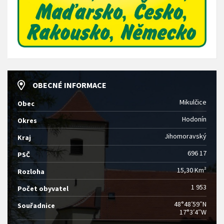
OBECNÉ INFORMACE
Mikulčice
Obec
Hodonín
Okres
Jihomoravský
Kraj
696 17
PSČ
15,30 Km²
Rozloha
1 953
Počet obyvatel
48°48′59″N
Souřadnice
17°3′4″W