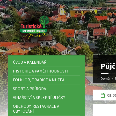
ÚVOD A KALENDÁŘ
Půjč
HISTORIE A PAMĚTIHODNOSTI
Domů
FOLKLÓR, TRADICE A MUZEA
SPORT A PŘÍRODA
01.06
VINAŘSTVÍ A SKLEPNÍ ULIČKY
OBCHODY, RESTAURACE A
UBYTOVÁNÍ
Cen