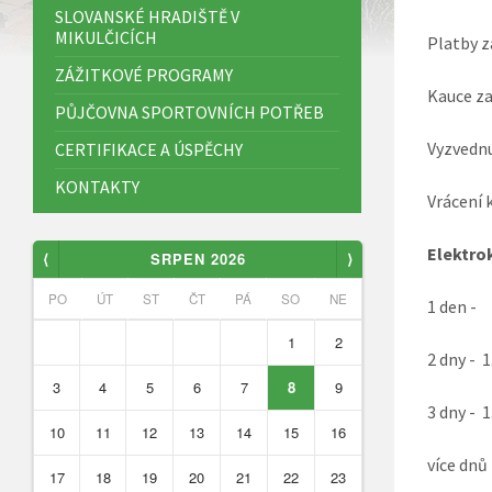
SLOVANSKÉ HRADIŠTĚ V
MIKULČICÍCH
Platby z
ZÁŽITKOVÉ PROGRAMY
Kauce za
PŮJČOVNA SPORTOVNÍCH POTŘEB
Vyzvednu
CERTIFIKACE A ÚSPĚCHY
KONTAKTY
Vrácení 
Elekt
⟨
SRPEN 2026
⟩
PO
ÚT
ST
ČT
PÁ
SO
NE
1 den
1
2
2 dny
3
4
5
6
7
8
9
3 dny
10
11
12
13
14
15
16
více dn
17
18
19
20
21
22
23