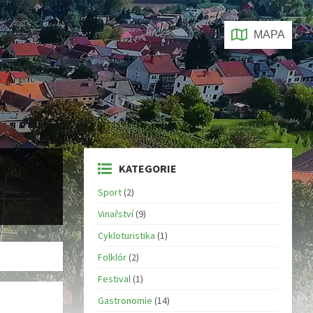
MAPA
KATEGORIE
Sport
(2)
Vinařství
(9)
Cykloturistika
(1)
Folklór
(2)
Festival
(1)
Gastronomie
(14)