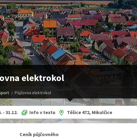
ovna elektrokol
Sport
Půjčovna elektrokol
. - 31.12.
Info v textu
Těšice 472, Mikulčice
ík půjčovného