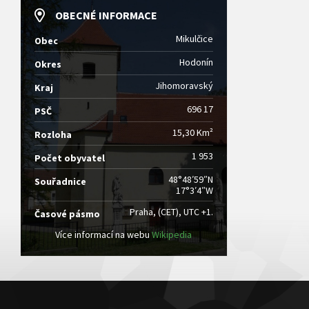
OBECNÉ INFORMACE
Mikulčice
Obec
Hodonín
Okres
Jihomoravský
Kraj
696 17
PSČ
15,30 Km²
Rozloha
1 953
Počet obyvatel
48°48′59″N
Souřadnice
17°3′4″W
Praha, (CET), UTC +1.
Časové pásmo
Více informací na webu
Wikipedia