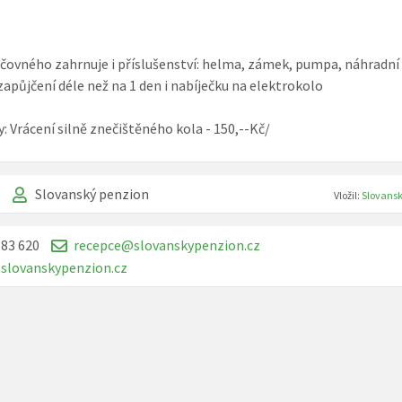
čovného zahrnuje i příslušenství: helma, zámek, pumpa, náhradní 
zapůjčení déle než na 1 den i nabíječku na elektrokolo
y: Vrácení silně znečištěného kola - 150,--Kč/
3
Slovanský penzion
Vložil:
Slovansk
183 620
recepce@slovanskypenzion.cz
slovanskypenzion.cz