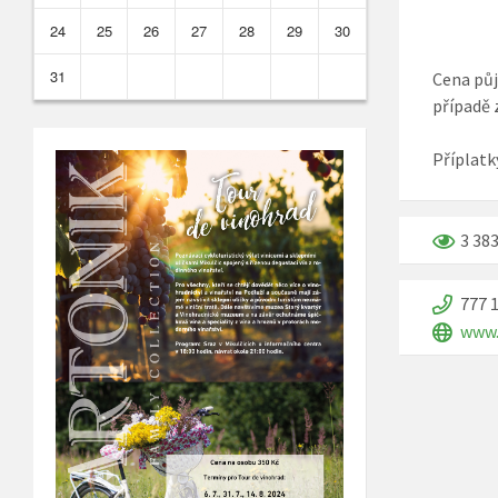
24
25
26
27
28
29
30
31
Cena půj
případě 
Příplatk
3 38
777 
www.