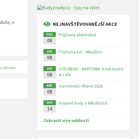
duše, v
NEJNAVŠTĚVOVANĚJŠÍ AKCE
Půjčovna elektrokol
ČER
08
Půjčovna kol - Mikulčice
LED
08
ý penzion
OTEVŘENO - BARTONIK fresh bistro
LED
08
& café
Gurmánský víkend 2026
BŘE
08
Krojové hody v Mikulčicích
SRP
14
Zobrazit více událostí